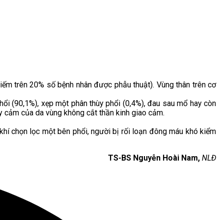
iếm trên 20% số bệnh nhân được phẫu thuật). Vùng thân trên cơ
phổi (90,1%), xẹp một phân thùy phổi (0,4%), đau sau mổ hay còn
hạy cảm của da vùng không cắt thần kinh giao cảm.
hí chọn lọc một bên phổi, người bị rối loạn đông máu khó kiểm
TS-BS Nguyễn Hoài Nam,
NLĐ