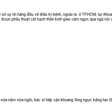
sở uy tín hàng đầu về điều trị bệnh, ngoài ra ở TP.HCM, tại Kh
ẻ) được phẫu thuật cắt hạch thần kinh giao cảm ngực qua ngả nội 
 nằm nửa ngồi, bác sĩ tiếp cận khoang lồng ngực bằng hai lỗ Tr