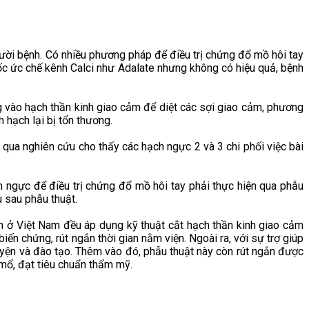
gười bệnh. Có nhiều phương pháp để điều trị chứng đổ mồ hôi tay
ốc ức chế kênh Calci như Adalate nhưng không có hiệu quả, bệnh
 vào hạch thần kinh giao cảm để diệt các sợi giao cảm, phương
 hạch lại bị tổn thương.
ua nghiên cứu cho thấy các hạch ngực 2 và 3 chi phối việc bài
 ngực để điều trị chứng đổ mồ hôi tay phải thực hiện qua phẫu
u sau phẫu thuật.
h ở Việt Nam đều áp dụng kỹ thuật cắt hạch thần kinh giao cảm
ến chứng, rút ngắn thời gian nằm viện. Ngoài ra, với sự trợ giúp
luyện và đào tạo. Thêm vào đó, phẫu thuật này còn rút ngắn được
 mổ, đạt tiêu chuẩn thẩm mỹ.