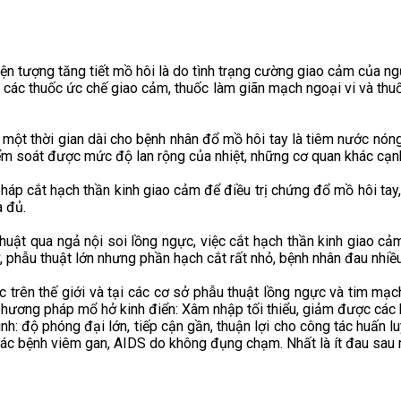
iện tượng tăng tiết mồ hôi là do tình trạng cường giao cảm của n
 các thuốc ức chế giao cảm, thuốc làm giãn mạch ngoại vi và thu
ột thời gian dài cho bệnh nhân đổ mồ hôi tay là tiêm nước nóng
ểm soát được mức độ lan rộng của nhiệt, những cơ quan khác cạnh
ắt hạch thần kinh giao cảm để điều trị chứng đổ mồ hôi tay, q
à đủ.
t qua ngả nội soi lồng ngực, việc cắt hạch thần kinh giao cảm
ờ, phẫu thuật lớn nhưng phần hạch cắt rất nhỏ, bệnh nhân đau nhiề
rên thế giới và tại các cơ sở phẫu thuật lồng ngực và tim mạc
hương pháp mổ hở kinh điển: Xâm nhập tối thiểu, giảm được các bi
ình: độ phóng đại lớn, tiếp cận gần, thuận lợi cho công tác huấn 
 các bệnh viêm gan, AIDS do không đụng chạm. Nhất là ít đau sau