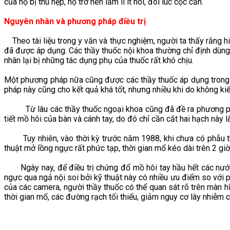
của họ bị thu hẹp, họ trở nên lầm lì ít nói, đôi lúc cộc cằn.
Nguyên nhân và phương pháp điều trị
Theo tài liệu trong y văn và thực nghiệm, người ta thấy rằng h
đã được áp dụng. Các thầy thuốc nội khoa thường chỉ định dùng
nhân lại bị những tác dụng phụ của thuốc rất khó chịu.
Một phương pháp nữa cũng được các thầy thuốc áp dụng trong m
pháp này cũng cho kết quả khá tốt, nhưng nhiều khi do không ki
Từ lâu các thầy thuốc ngoại khoa cũng đã đề ra phương pháp c
tiết mồ hôi của bàn và cánh tay, do đó chỉ cần cắt hai hạch này l
Tuy nhiên, vào thời kỳ trước năm 1988, khi chưa có phẫu thuậ
thuật mở lồng ngực rất phức tạp, thời gian mổ kéo dài trên 2 gi
Ngày nay, để điều trị chứng đổ mồ hôi tay hầu hết các nước t
ngực qua ngả nội soi bởi kỹ thuật này có nhiều ưu điểm so với p
của các camera, người thầy thuốc có thể quan sát rõ trên màn h
thời gian mổ, các đường rạch tối thiểu, giảm nguy cơ lây nhiễm