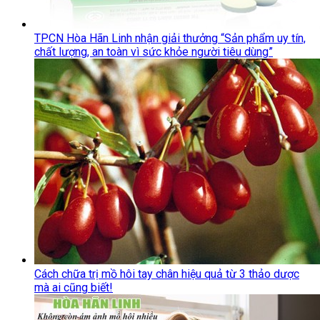
TPCN Hòa Hãn Linh nhận giải thưởng “Sản phẩm uy tín,
chất lượng, an toàn vì sức khỏe người tiêu dùng”
Cách chữa trị mồ hôi tay chân hiệu quả từ 3 thảo dược
mà ai cũng biết!