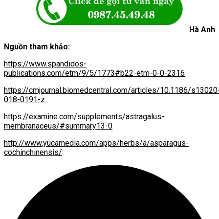
Hà Anh
Nguồn tham khảo:
https://www.spandidos-
publications.com/etm/9/5/1773#b22-etm-0-0-2316
https://cmjournal.biomedcentral.com/articles/10.1186/s13020
018-0191-z
https://examine.com/supplements/astragalus-
membranaceus/#summary13-0
http://www.yucamedia.com/apps/herbs/a/asparagus-
cochinchinensis/