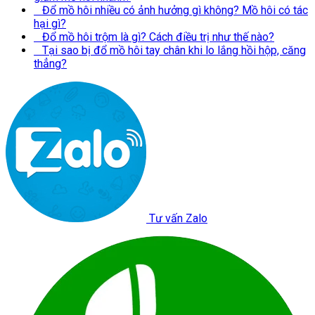
Đổ mồ hôi nhiều có ảnh hưởng gì không? Mồ hôi có tác
hại gì?
Đổ mồ hôi trộm là gì? Cách điều trị như thế nào?
Tại sao bị đổ mồ hôi tay chân khi lo lắng hồi hộp, căng
thẳng?
Tư vấn Zalo