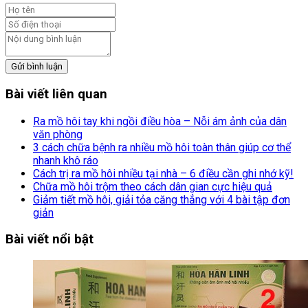
Gửi bình luận
Bài viết liên quan
Ra mồ hôi tay khi ngồi điều hòa – Nỗi ám ảnh của dân
văn phòng
3 cách chữa bệnh ra nhiều mồ hôi toàn thân giúp cơ thể
nhanh khô ráo
Cách trị ra mồ hôi nhiều tại nhà – 6 điều cần ghi nhớ kỹ!
Chữa mồ hôi trộm theo cách dân gian cực hiệu quả
Giảm tiết mồ hôi, giải tỏa căng thẳng với 4 bài tập đơn
giản
Bài viết nổi bật