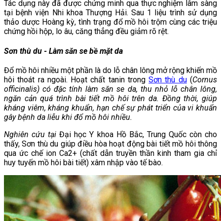
Tác dụng này đã được chứng minh qua thực nghiệm lâm sàng
tại bệnh viện Nhi khoa Thượng Hải. Sau 1 liệu trình sử dụng
thảo dược Hoàng kỳ, tình trạng đổ mồ hôi trộm cùng các triệu
chứng hồi hộp, lo âu, căng thẳng đều giảm rõ rệt.
Sơn thù du - Làm săn se bề mặt da
Đổ mồ hôi nhiều một phần là do lỗ chân lông mở rộng khiến mồ
hôi thoát ra ngoài. Hoạt chất tanin trong
Sơn thù du
(
Cornus
officinalis) có đặc tính làm săn se da, thu nhỏ lỗ chân lông,
ngăn cản quá trình bài tiết mồ hôi trên da. Đồng thời, giúp
kháng viêm, kháng khuẩn, hạn chế sự phát triển của vi khuẩn
gây bệnh da liễu khi đổ mồ hôi nhiều.
Nghiên cứu tại
Đại học Y khoa Hồ Bắc, Trung Quốc còn cho
thấy, Sơn thù du giúp điều hòa hoạt động bài tiết mồ hôi thông
qua ức chế ion Ca2+ (chất dẫn truyền thần kinh tham gia chỉ
huy tuyến mồ hôi bài tiết) xâm nhập vào tế bào.