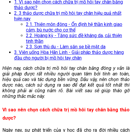
1. Vì sao nên chọn cách chữa trị mồ hôi tay chân bằng
thảo dược?
2. 3 thảo dược chữa trị mồ hôi tay chân hiệu quả nhất
hiện nay
2.1. Thiên môn đông - Ổn định hệ thần kinh giao
cảm, bù nước cho cơ thể
2.2. Hoàng kỳ - Tăng sức đề kháng da, cải thiện
tinh thần
2.3. Sơn thù du - Làm săn se bề mặt da
3. Viên uống Hòa Hãn Linh - Giải pháp thảo dược hàng
đầu cho người bị mồ hôi tay chân
Hiện nay, cách chữa trị mồ hôi tay chân bằng đông y vẫn là
giải pháp được rất nhiều người quan tâm bởi tính an toàn,
hiệu quả cao và tác dụng bền vững. Dẫu vậy, nên chọn thảo
dược nào, cách sử dụng ra sao để đạt kết quả tốt nhất thì
không phải ai cũng nắm rõ. Bài viết sau sẽ giúp tháo gỡ
những thắc mắc này.
Vì sao nên chọn cách chữa trị mồ hôi tay chân bằng thảo
dược?
Ngày nay, sự phát triển của y học đã cho ra đời nhiều cách