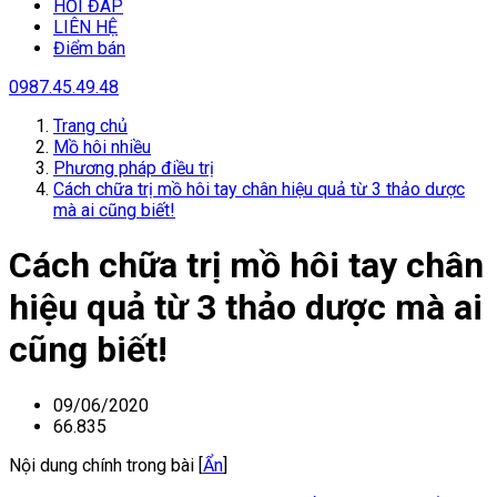
HỎI ĐÁP
LIÊN HỆ
Điểm bán
0987.45.49.48
Trang chủ
Mồ hôi nhiều
Phương pháp điều trị
Cách chữa trị mồ hôi tay chân hiệu quả từ 3 thảo dược
mà ai cũng biết!
Cách chữa trị mồ hôi tay chân
hiệu quả từ 3 thảo dược mà ai
cũng biết!
09/06/2020
66.835
Nội dung chính trong bài [
Ẩn
]