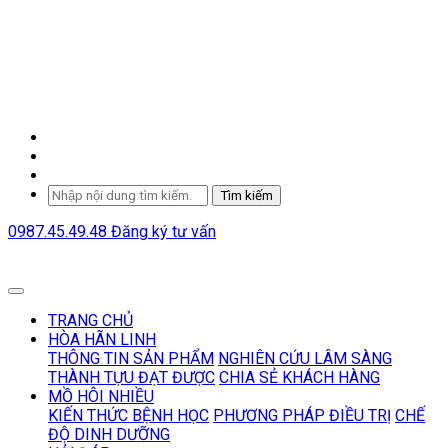
Tìm kiếm
0987.45.49.48
Đăng ký tư vấn
TRANG CHỦ
HÒA HÃN LINH
THÔNG TIN SẢN PHẨM
NGHIÊN CỨU LÂM SÀNG
THÀNH TỰU ĐẠT ĐƯỢC
CHIA SẺ KHÁCH HÀNG
MỒ HÔI NHIỀU
KIẾN THỨC BỆNH HỌC
PHƯƠNG PHÁP ĐIỀU TRỊ
CHẾ
ĐỘ DINH DƯỠNG