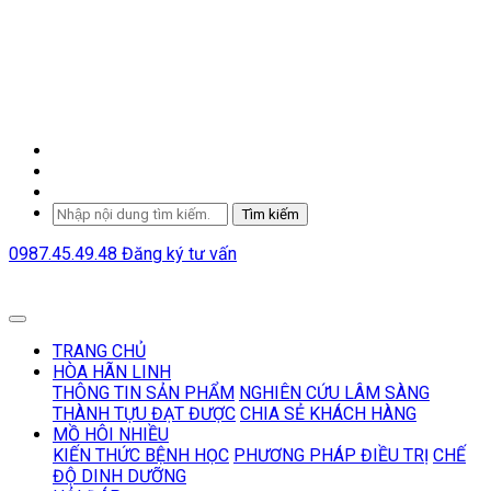
Tìm kiếm
0987.45.49.48
Đăng ký tư vấn
TRANG CHỦ
HÒA HÃN LINH
THÔNG TIN SẢN PHẨM
NGHIÊN CỨU LÂM SÀNG
THÀNH TỰU ĐẠT ĐƯỢC
CHIA SẺ KHÁCH HÀNG
MỒ HÔI NHIỀU
KIẾN THỨC BỆNH HỌC
PHƯƠNG PHÁP ĐIỀU TRỊ
CHẾ
ĐỘ DINH DƯỠNG