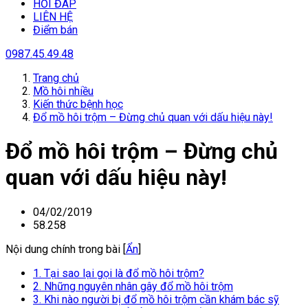
HỎI ĐÁP
LIÊN HỆ
Điểm bán
0987.45.49.48
Trang chủ
Mồ hôi nhiều
Kiến thức bệnh học
Đổ mồ hôi trộm – Đừng chủ quan với dấu hiệu này!
Đổ mồ hôi trộm – Đừng chủ
quan với dấu hiệu này!
04/02/2019
58.258
Nội dung chính trong bài [
Ẩn
]
1. Tại sao lại gọi là đổ mồ hôi trộm?
2. Những nguyên nhân gây đổ mồ hôi trộm
3. Khi nào người bị đổ mồ hôi trộm cần khám bác sỹ