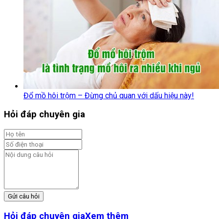
Đổ mồ hôi trộm – Đừng chủ quan với dấu hiệu này!
Hỏi đáp chuyên gia
Gửi câu hỏi
Hỏi đáp chuyên gia
Xem thêm