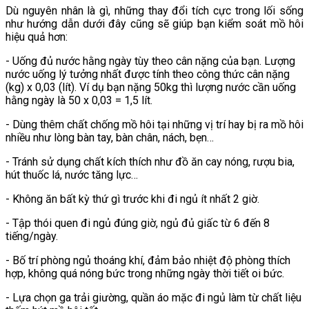
Dù nguyên nhân là gì, những thay đổi tích cực trong lối sống
như hướng dẫn dưới đây cũng sẽ giúp bạn kiểm soát mồ hôi
hiệu quả hơn:
- Uống đủ nước hằng ngày tùy theo cân nặng của bạn. Lượng
nước uống lý tưởng nhất được tính theo công thức cân nặng
(kg) x 0,03 (lít). Ví dụ bạn nặng 50kg thì lượng nước cần uống
hằng ngày là 50 x 0,03 = 1,5 lít.
- Dùng thêm chất chống mồ hôi tại những vị trí hay bị ra mồ hôi
nhiều như lòng bàn tay, bàn chân, nách, bẹn…
- Tránh sử dụng chất kích thích như đồ ăn cay nóng, rượu bia,
hút thuốc lá, nước tăng lực…
- Không ăn bất kỳ thứ gì trước khi đi ngủ ít nhất 2 giờ.
- Tập thói quen đi ngủ đúng giờ, ngủ đủ giấc từ 6 đến 8
tiếng/ngày.
- Bố trí phòng ngủ thoáng khí, đảm bảo nhiệt độ phòng thích
hợp, không quá nóng bức trong những ngày thời tiết oi bức.
- Lựa chọn ga trải giường, quần áo mặc đi ngủ làm từ chất liệu