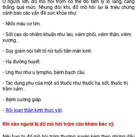
Ở người lớn, đổ mồ hôi trộm có thể do tâm lý lo lắng, căng
thẳng quá mức. Nhưng đôi khi, đổ mồ hôi lại là triệu chứng
cảnh báo các vấn đề sức khỏe như:
- Nhồi máu cơ tim.
- Sốt cao do nhiễm khuẩn như lao, viêm phổi, viêm thận, viêm
xương…
- Suy giảm nội tiết tố nữ tuổi tiền mãn kinh.
- Hạ đường huyết.
- Ung thư như u lympho, bệnh bạch cầu.
- Tác dụng phụ của một số thuốc như thuốc hạ sốt, thuốc trị
trầm cảm…
- Bệnh cường giáp.
-
Rối loạn thần kinh thực vật
.
Khi nào người bị đổ mồ hôi trộm cần khám bác sỹ
Nếu bạn bị đổ mồ hôi trộm thường xuyên kèm theo những dấu