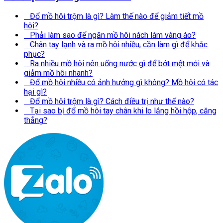
Đổ mồ hôi trộm là gì? Làm thế nào để giảm tiết mồ
hôi?
Phải làm sao để ngăn mồ hôi nách làm vàng áo?
Chân tay lạnh và ra mồ hôi nhiều, cần làm gì để khắc
phục?
Ra nhiều mồ hôi nên uống nước gì để bớt mệt mỏi và
giảm mồ hôi nhanh?
Đổ mồ hôi nhiều có ảnh hưởng gì không? Mồ hôi có tác
hại gì?
Đổ mồ hôi trộm là gì? Cách điều trị như thế nào?
Tại sao bị đổ mồ hôi tay chân khi lo lắng hồi hộp, căng
thẳng?