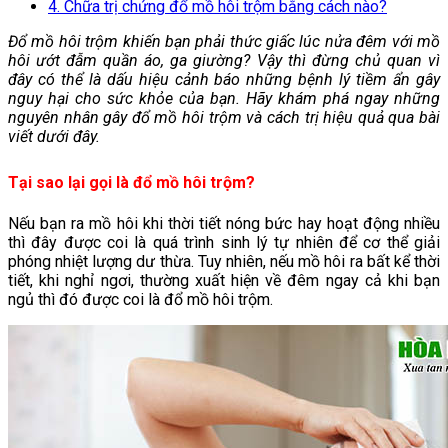
4. Chữa trị chứng đổ mồ hôi trộm bằng cách nào?
Đổ mồ hôi trộm khiến bạn phải thức giấc lúc nửa đêm với mồ
hôi ướt đẫm quần áo, ga giường? Vậy thì đừng chủ quan vì
đây có thể là dấu hiệu cảnh báo những bệnh lý tiềm ẩn gây
nguy hại cho sức khỏe của bạn. Hãy khám phá ngay những
nguyên nhân gây đổ mồ hôi trộm và cách trị hiệu quả qua bài
viết dưới đây.
Tại sao lại gọi là đổ mồ hôi trộm?
Nếu bạn ra mồ hôi khi thời tiết nóng bức hay hoạt động nhiều
thì đây được coi là quá trình sinh lý tự nhiên để cơ thể giải
phóng nhiệt lượng dư thừa. Tuy nhiên, nếu mồ hôi ra bất kể thời
tiết, khi nghỉ ngơi, thường xuất hiện về đêm ngay cả khi bạn
ngủ thì đó được coi là đổ mồ hôi trộm.