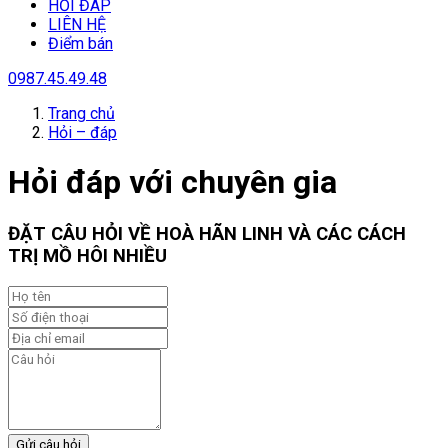
HỎI ĐÁP
LIÊN HỆ
Điểm bán
0987.45.49.48
Trang chủ
Hỏi – đáp
Hỏi đáp với chuyên gia
ĐẶT CÂU HỎI VỀ HOÀ HÃN LINH VÀ CÁC CÁCH
TRỊ MỒ HÔI NHIỀU
Gửi câu hỏi