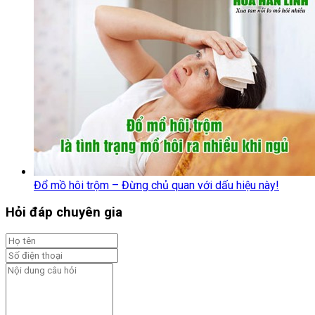
Đổ mồ hôi trộm – Đừng chủ quan với dấu hiệu này!
Hỏi đáp chuyên gia