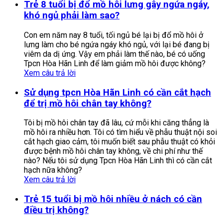
Trẻ 8 tuổi bị đổ mồ hôi lưng gây ngứa ngáy,
khó ngủ phải làm sao?
Con em năm nay 8 tuổi, tối ngủ bé lại bị đổ mồ hôi ở
lưng làm cho bé ngứa ngáy khó ngủ, với lại bé đang bị
viêm da dị ứng. Vậy em phải làm thế nào, bé có uống
Tpcn Hòa Hãn Linh để làm giảm mồ hôi được không?
Xem câu trả lời
Sử dụng tpcn Hòa Hãn Linh có cần cắt hạch
để trị mồ hôi chân tay không?
Tôi bị mồ hôi chân tay đã lâu, cứ mỗi khi căng thẳng là
mồ hôi ra nhiều hơn. Tôi có tìm hiểu về phẫu thuật nội soi
cắt hạch giao cảm, tôi muốn biết sau phẫu thuật có khỏi
được bệnh mồ hôi chân tay không, về chi phí như thế
nào? Nếu tôi sử dụng Tpcn Hòa Hãn Linh thì có cần cắt
hạch nữa không?
Xem câu trả lời
Trẻ 15 tuổi bị mồ hôi nhiều ở nách có cần
điều trị không?