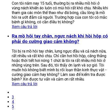
Con tôi năm nay 15 tuổi, thường bị ra nhiều mồ hôi ở
vùng nách khiến áo luôn có mùi hôi rất khó chịu. Nhiều khi
tham gia các môn thể thao như đá bóng, cầu lông là mồ
hôi ra ướt đẫm cả người. Trường hợp của con tôi có mắc
bệnh gì không, có cần điều trị không?
Xem câu trả lời
Ra mồ hôi tay chân, ngực nách khi hồi hộp có
phải do cường giao cảm không?
Tôi bị ra mồ hôi tay chân, lưng ngực đầu và cả nách nữa,
rất nhiều và rất khó chịu. Chỉ cần hơi hồi hộp, căng thẳng
hoặc thời tiết hơi nóng 1 chút là tôi ra rất nhiều mồ hôi ở
những vùng trên. Sau đó, tôi thấy ớn lạnh và sợ gió. Tôi
muốn hỏi không biết mình bị rối loạn thần kinh thực vật -
cường giao cảm hay không? Làm sao để kiểm tra được
bệnh? Xin được tư vấn và cảm ơn rất nhiều.
Xem câu trả lời
3
4
5