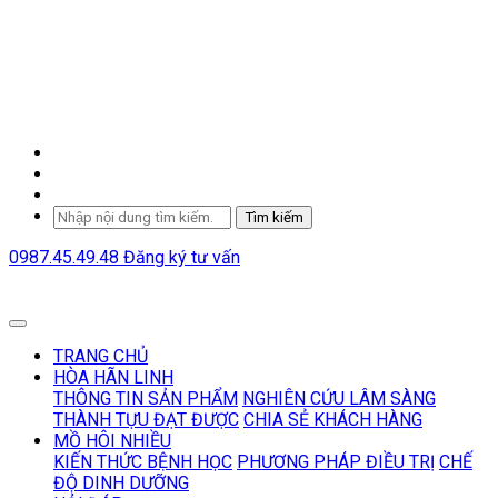
Tìm kiếm
0987.45.49.48
Đăng ký tư vấn
TRANG CHỦ
HÒA HÃN LINH
THÔNG TIN SẢN PHẨM
NGHIÊN CỨU LÂM SÀNG
THÀNH TỰU ĐẠT ĐƯỢC
CHIA SẺ KHÁCH HÀNG
MỒ HÔI NHIỀU
KIẾN THỨC BỆNH HỌC
PHƯƠNG PHÁP ĐIỀU TRỊ
CHẾ
ĐỘ DINH DƯỠNG