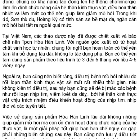
đông, chúng có khả năng tác động lên hệ thống cholinnergic,
làm ổn định chức năng của hệ thần kinh thực vật, điều hòa thân
nhiệt và làm mát cơ thể nên giúp làm giảm mồ hôi. Trong khi
đó, Sơn thù du, Hoàng Kỳ có tính săn se bề mặt da, ngăn cản
mồ hôi bài tiết ra ngoài quá mức.
Tại Việt Nam, các thảo dược này đã được chiết xuất và bào
chế nên Tpcn Hòa Hãn Linh. Với nguồn gốc xuất xứ từ hoạt
chất sinh học tự nhiên, chúng tôi nghĩ bạn hoàn toàn có thể yên
tâm khi sử dụng lâu dài, không lo tác dụng phụ. Bạn có thể yên
tâm dùng sản phẩm theo liệu trình từ 3 đến 6 tháng với liều 4-6
viên/ ngày.
Ngoài ra, bạn cũng nên biết rằng, điều trị bệnh mồ hôi nhiều do
rối loạn thần kinh thực vật sẽ mất rất nhiều thời gian, nếu
không kiên trì điều trị, sau này bạn cũng sẽ dễ bị mắc các bệnh
như rối loạn nhịp tim, viêm loét dạ dày,.. bởi hệ thần kinh thực
vật chịu trách nhiệm điều khiển hoạt động của nhịp tim, nhịp
thở và các tuyến tiết.
Việc sử dụng sản phẩm Hòa Hãn Linh lâu dài không những
giúp giảm mồ hôi mà còn ổn định hoạt động chức năng của hệ
thực vật, là một giải pháp tốt giúp bạn hạn chế nguy cơ gặp
phải những biến chứng sau này. Bạn cũng nên lưu ý điều tiết