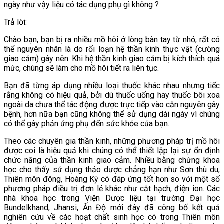
ngày như vậy liệu có tác dụng phụ gì không ?
Trả lời:
Chào bạn, bạn bị ra nhiều mồ hôi ở lòng bàn tay từ nhỏ, rất có
thể nguyên nhân là do rối loạn hệ thần kinh thực vật (cường
giao cảm) gây nên. Khi hệ thần kinh giao cảm bị kích thích quá
mức, chúng sẽ làm cho mồ hôi tiết ra liên tục.
Bạn đã từng áp dụng nhiều loại thuốc khác nhau nhưng tiếc
rằng không có hiệu quả, bởi dù thuốc uống hay thuốc bôi xoa
ngoài da chưa thể tác động được trực tiếp vào căn nguyên gây
bệnh, hơn nữa bạn cũng không thể sử dụng dài ngày vì chúng
có thể gây phản ứng phụ đến sức khỏe của bạn.
Theo các chuyên gia thần kinh, những phương pháp trị mồ hôi
được coi là hiệu quả khi chúng có thể thiết lập lại sự ổn định
chức năng của thần kinh giao cảm. Nhiều bằng chứng khoa
học cho thấy sử dụng thảo dược chẳng hạn như Sơn thù du,
Thiên môn đông, Hoàng Kỳ có đáp ứng tốt hơn so với một số
phương pháp điều trị đơn lẻ khác như cắt hạch, điện ion. Các
nhà khoa học trong Viện Dược liệu tại trường Đại học
Bundelkhand, Jhansi, Ấn Độ mới đây đã công bố kết quả
nghiên cứu về các hoạt chất sinh học có trong Thiên môn