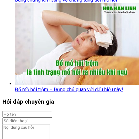
Đổ mồ hôi trộm – Đừng chủ quan với dấu hiệu này!
Hỏi đáp chuyên gia