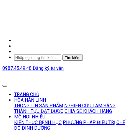
Tìm kiếm
0987.45.49.48
Đăng ký tư vấn
TRANG CHỦ
HÒA HÃN LINH
THÔNG TIN SẢN PHẨM
NGHIÊN CỨU LÂM SÀNG
THÀNH TỰU ĐẠT ĐƯỢC
CHIA SẺ KHÁCH HÀNG
MỒ HÔI NHIỀU
KIẾN THỨC BỆNH HỌC
PHƯƠNG PHÁP ĐIỀU TRỊ
CHẾ
ĐỘ DINH DƯỠNG