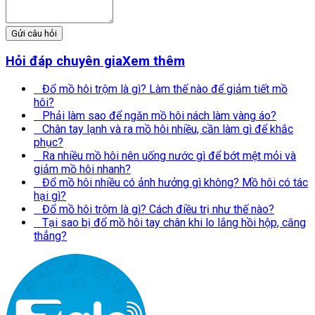
Gửi câu hỏi
Hỏi đáp chuyên gia
Xem thêm
Đổ mồ hôi trộm là gì? Làm thế nào để giảm tiết mồ
hôi?
Phải làm sao để ngăn mồ hôi nách làm vàng áo?
Chân tay lạnh và ra mồ hôi nhiều, cần làm gì để khắc
phục?
Ra nhiều mồ hôi nên uống nước gì để bớt mệt mỏi và
giảm mồ hôi nhanh?
Đổ mồ hôi nhiều có ảnh hưởng gì không? Mồ hôi có tác
hại gì?
Đổ mồ hôi trộm là gì? Cách điều trị như thế nào?
Tại sao bị đổ mồ hôi tay chân khi lo lắng hồi hộp, căng
thẳng?