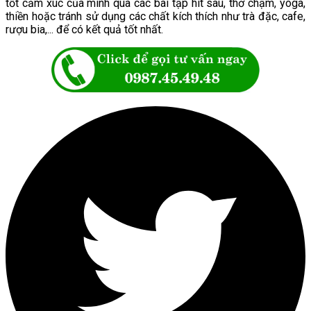
tốt cảm xúc của mình qua các bài tập hít sâu, thở chậm, yoga,
thiền hoặc tránh sử dụng các chất kích thích như trà đặc, cafe,
rượu bia,... để có kết quả tốt nhất.