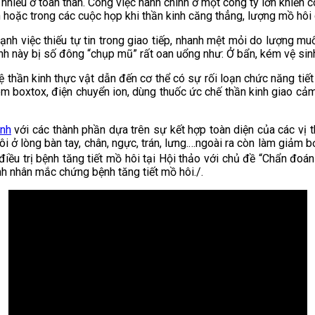
 nhiều ở toàn thân. Công việc hành chính ở một công ty lớn khiến c
hoặc trong các cuộc họp khi thần kinh căng thẳng, lượng mồ hôi cà
h việc thiếu tự tin trong giao tiếp, nhanh mệt mỏi do lượng muối
h này bị số đông “chụp mũ” rất oan uổng như: Ở bẩn, kém vệ si
ệ thần kinh thực vật dẫn đến cơ thể có sự rối loạn chức năng tiế
iêm boxtox, điện chuyển ion, dùng thuốc ức chế thần kinh giao cảm
nh
với các thành phần dựa trên sự kết hợp toàn diện của các vị 
i ở lòng bàn tay, chân, ngực, trán, lưng.…ngoài ra còn làm giảm 
điều trị bệnh tăng tiết mồ hôi tại Hội thảo với chủ đề “Chẩn đoán 
nh nhân mắc chứng bệnh tăng tiết mồ hôi./.