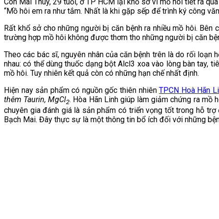
Còn Mai Thùy, 29 tuổi, ở TP HCM lại khổ sở vì mồ hôi tiết ra quá
“Mồ hôi em ra như tắm. Nhất là khi gặp sếp để trình ký công văn 
Rất khổ sở cho những người bị căn bệnh ra nhiều mồ hôi. Bên cạn
trường hợp mồ hôi không được thơm tho những người bị căn bện
Theo các bác sĩ, nguyên nhân của căn bệnh trên là do rối loạn h
nhau: có thể dùng thuốc dạng bột Alcl3 xoa vào lòng bàn tay, t
mồ hôi. Tuy nhiên kết quả còn có những hạn chế nhất định.
Hiện nay sản phẩm có nguồn gốc thiên nhiên
TPCN Hoà Hãn Li
thêm Taurin, MgCl
. Hòa Hãn Linh giúp làm giảm chứng ra mồ hô
2
chuyên gia đánh giá là sản phẩm có triển vọng tốt trong hỗ trợ 
Bạch Mai. Đây thực sự là một thông tin bổ ích đối với những bệ