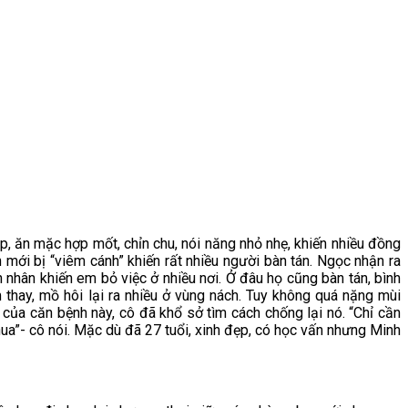
p, ăn mặc hợp mốt, chỉn chu, nói năng nhỏ nhẹ, khiến nhiều đồng
mới bị “viêm cánh” khiến rất nhiều người bàn tán. Ngọc nhận ra
n nhân khiến em bỏ việc ở nhiều nơi. Ở đâu họ cũng bàn tán, bình
hay, mồ hôi lại ra nhiều ở vùng nách. Tuy không quá nặng mùi
ủa căn bệnh này, cô đã khổ sở tìm cách chống lại nó. “Chỉ cần
ua”- cô nói. Mặc dù đã 27 tuổi, xinh đẹp, có học vấn nhưng Minh