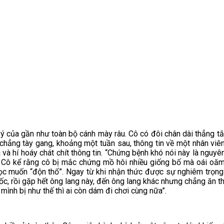
ý của gần như toàn bộ cánh mày râu. Cô có đôi chân dài thẳng tắ
hẳng tày gang, khoảng một tuần sau, thông tin về một nhân viên 
 và hí hoáy chát chít thông tin. “Chứng bệnh khó nói này là nguyê
Cô kể rằng cô bị mắc chứng mồ hôi nhiều giống bố mà oái oăm t
c muốn “độn thổ”. Ngay từ khi nhận thức được sự nghiêm trọng c
ốc, rồi gặp hết ông lang này, đến ông lang khác nhưng chẳng ăn th
ình bị như thế thì ai còn dám đi chơi cùng nữa”.