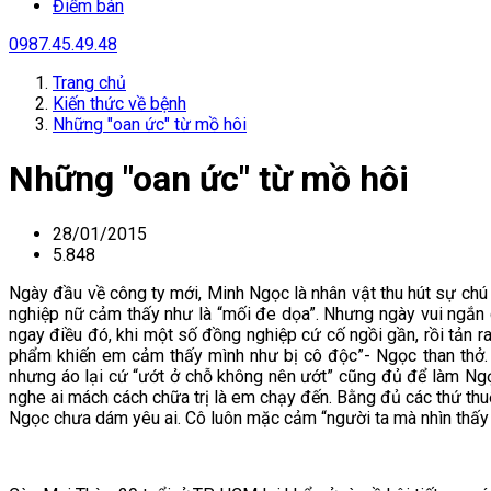
Điểm bán
0987.45.49.48
Trang chủ
Kiến thức về bệnh
Những "oan ức" từ mồ hôi
Những "oan ức" từ mồ hôi
28/01/2015
5.848
Ngày đầu về công ty mới, Minh Ngọc là nhân vật thu hút sự chú 
nghiệp nữ cảm thấy như là “mối đe dọa”. Nhưng ngày vui ngắn c
ngay điều đó, khi một số đồng nghiệp cứ cố ngồi gần, rồi tản ra
phẩm khiến em cảm thấy mình như bị cô độc”- Ngọc than thở. 
nhưng áo lại cứ “ướt ở chỗ không nên ướt” cũng đủ để làm Ngọ
nghe ai mách cách chữa trị là em chạy đến. Bằng đủ các thứ thu
Ngọc chưa dám yêu ai. Cô luôn mặc cảm “người ta mà nhìn thấy m