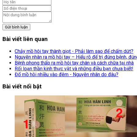
Gửi bình luận
Bài viết liên quan
Chảy mồ hôi tay thành giọt - Phải làm sao để chấm dứt?
Nguyên nhân ra mồ hôi tay – Hiểu rõ để trị đúng bệnh, đ
Bệnh phong thấp ra mồ hôi tay chân và cách chữa tại nhà
Rối loạn thần kinh thực vật và những điều bạn chưa biết!
Đổ mồ hôi nhiều vào đêm - Nguyên nhân do đâu?
Bài viết nổi bật