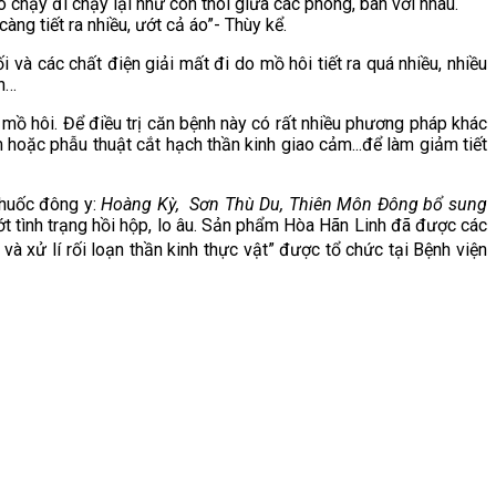
ô chạy đi chạy lại như con thoi giữa các phòng, ban với nhau.
ng tiết ra nhiều, ướt cả áo”- Thùy kể.
 và các chất điện giải mất đi do mồ hôi tiết ra quá nhiều, nhiều
nh…
t mồ hôi. Để điều trị căn bệnh này có rất nhiều phương pháp khác
 hoặc phẫu thuật cắt hạch thần kinh giao cảm...để làm giảm tiết
thuốc đông y:
Hoàng Kỳ, Sơn Thù Du, Thiên Môn Đông bổ sung
bớt tình trạng hồi hộp, lo âu. Sản phẩm Hòa Hãn Linh đã được các
và xử lí rối loạn thần kinh thực vật” được tổ chức tại Bệnh viện