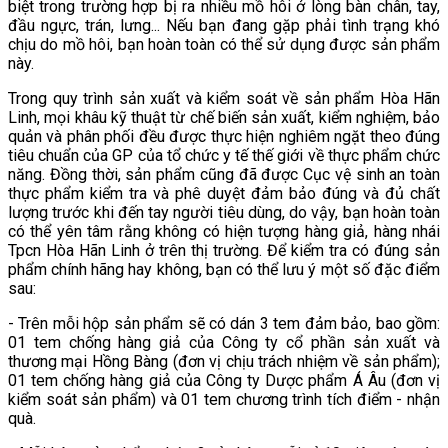
biệt trong trường hợp bị ra nhiều mồ hôi ở lòng bàn chân, tay,
đầu ngực, trán, lưng... Nếu bạn đang gặp phải tình trạng khó
chịu do mồ hôi, bạn hoàn toàn có thể sử dụng được sản phẩm
này.
Trong quy trình sản xuất và kiểm soát về sản phẩm Hòa Hãn
Linh, mọi khâu kỹ thuật từ chế biến sản xuất, kiểm nghiệm, bảo
quản và phân phối đều được thực hiện nghiêm ngặt theo đúng
tiêu chuẩn của GP của tổ chức y tế thế giới về thực phẩm chức
năng. Đồng thời, sản phẩm cũng đã được Cục vệ sinh an toàn
thực phẩm kiểm tra và phê duyệt đảm bảo đúng và đủ chất
lượng trước khi đến tay người tiêu dùng, do vậy, bạn hoàn toàn
có thể yên tâm rằng không có hiện tượng hàng giả, hàng nhái
Tpcn Hòa Hãn Linh ở trên thị trường. Để kiểm tra có đúng sản
phẩm chính hãng hay không, bạn có thể lưu ý một số đặc điểm
sau:
- Trên mỗi hộp sản phẩm sẽ có dán 3 tem đảm bảo, bao gồm:
01 tem chống hàng giả của Công ty cổ phần sản xuất và
thương mại Hồng Bàng (đơn vị chịu trách nhiệm về sản phẩm);
01 tem chống hàng giả của Công ty Dược phẩm Á Âu (đơn vị
kiểm soát sản phẩm) và 01 tem chương trình tích điểm - nhận
quà.