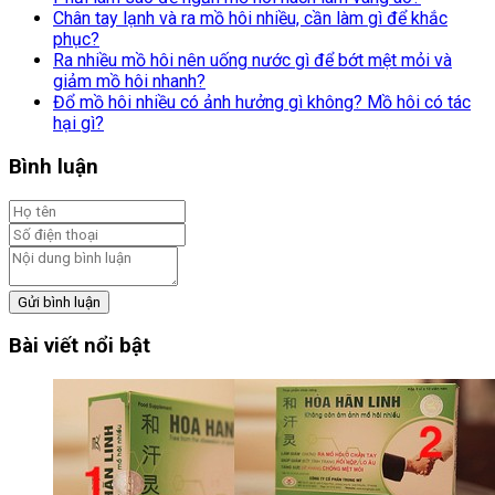
Chân tay lạnh và ra mồ hôi nhiều, cần làm gì để khắc
phục?
Ra nhiều mồ hôi nên uống nước gì để bớt mệt mỏi và
giảm mồ hôi nhanh?
Đổ mồ hôi nhiều có ảnh hưởng gì không? Mồ hôi có tác
hại gì?
Bình luận
Gửi bình luận
Bài viết nổi bật