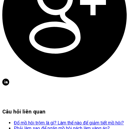
Câu hỏi liên quan
Đổ mồ hôi trộm là gì? Làm thế nào để giảm tiết mồ hôi?
Phải làm sao để ngăn mồ hôi nách làm vàng áo?