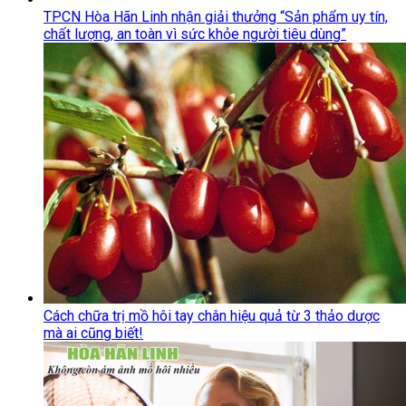
TPCN Hòa Hãn Linh nhận giải thưởng “Sản phẩm uy tín,
chất lượng, an toàn vì sức khỏe người tiêu dùng”
Cách chữa trị mồ hôi tay chân hiệu quả từ 3 thảo dược
mà ai cũng biết!