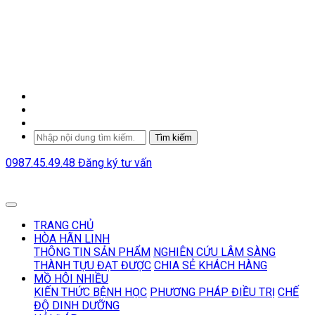
Tìm kiếm
0987.45.49.48
Đăng ký tư vấn
TRANG CHỦ
HÒA HÃN LINH
THÔNG TIN SẢN PHẨM
NGHIÊN CỨU LÂM SÀNG
THÀNH TỰU ĐẠT ĐƯỢC
CHIA SẺ KHÁCH HÀNG
MỒ HÔI NHIỀU
KIẾN THỨC BỆNH HỌC
PHƯƠNG PHÁP ĐIỀU TRỊ
CHẾ
ĐỘ DINH DƯỠNG