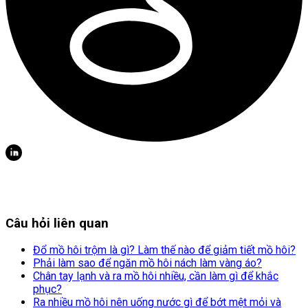
Câu hỏi liên quan
Đổ mồ hôi trộm là gì? Làm thế nào để giảm tiết mồ hôi?
Phải làm sao để ngăn mồ hôi nách làm vàng áo?
Chân tay lạnh và ra mồ hôi nhiều, cần làm gì để khắc
phục?
Ra nhiều mồ hôi nên uống nước gì để bớt mệt mỏi và