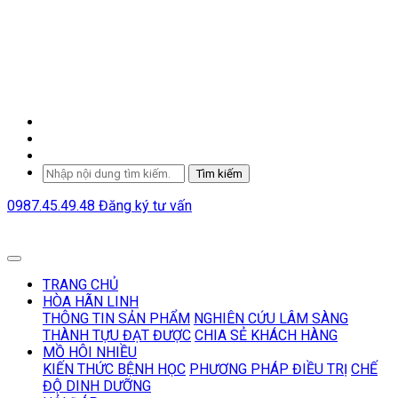
Tìm kiếm
0987.45.49.48
Đăng ký tư vấn
TRANG CHỦ
HÒA HÃN LINH
THÔNG TIN SẢN PHẨM
NGHIÊN CỨU LÂM SÀNG
THÀNH TỰU ĐẠT ĐƯỢC
CHIA SẺ KHÁCH HÀNG
MỒ HÔI NHIỀU
KIẾN THỨC BỆNH HỌC
PHƯƠNG PHÁP ĐIỀU TRỊ
CHẾ
ĐỘ DINH DƯỠNG