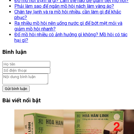
Đổ mồ hôi trộm là gì? Làm thế nào để giảm tiết mồ hôi?
Phải làm sao để ngăn mồ hôi nách làm vàng áo?
Chân tay lạnh và ra mồ hôi nhiều, cần làm gì để khắc
phục?
Ra nhiều mồ hôi nên uống nước gì để bớt mệt mỏi và
giảm mồ hôi nhanh?
Đổ mồ hôi nhiều có ảnh hưởng gì không? Mồ hôi có tác
hại gì?
Bình luận
Gửi bình luận
Bài viết nổi bật