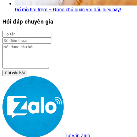
Đổ mồ hôi trộm – Đừng chủ quan với dấu hiệu này!
Hỏi đáp chuyên gia
Gửi câu hỏi
Tư vấn Zalo