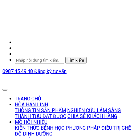
Tìm kiếm
0987.45.49.48
Đăng ký tư vấn
TRANG CHỦ
HÒA HÃN LINH
THÔNG TIN SẢN PHẨM
NGHIÊN CỨU LÂM SÀNG
THÀNH TỰU ĐẠT ĐƯỢC
CHIA SẺ KHÁCH HÀNG
MỒ HÔI NHIỀU
KIẾN THỨC BỆNH HỌC
PHƯƠNG PHÁP ĐIỀU TRỊ
CHẾ
ĐỘ DINH DƯỠNG