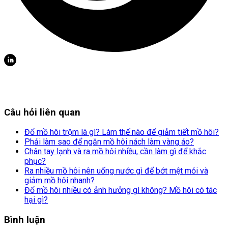
Câu hỏi liên quan
Đổ mồ hôi trộm là gì? Làm thế nào để giảm tiết mồ hôi?
Phải làm sao để ngăn mồ hôi nách làm vàng áo?
Chân tay lạnh và ra mồ hôi nhiều, cần làm gì để khắc
phục?
Ra nhiều mồ hôi nên uống nước gì để bớt mệt mỏi và
giảm mồ hôi nhanh?
Đổ mồ hôi nhiều có ảnh hưởng gì không? Mồ hôi có tác
hại gì?
Bình luận