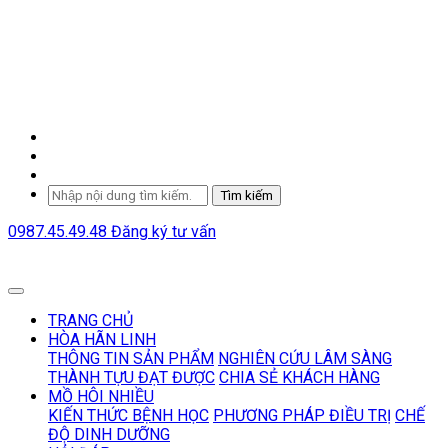
Tìm kiếm
0987.45.49.48
Đăng ký tư vấn
TRANG CHỦ
HÒA HÃN LINH
THÔNG TIN SẢN PHẨM
NGHIÊN CỨU LÂM SÀNG
THÀNH TỰU ĐẠT ĐƯỢC
CHIA SẺ KHÁCH HÀNG
MỒ HÔI NHIỀU
KIẾN THỨC BỆNH HỌC
PHƯƠNG PHÁP ĐIỀU TRỊ
CHẾ
ĐỘ DINH DƯỠNG