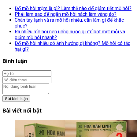
Đổ mồ hôi trộm là gì? Làm thế nào để giảm tiết mồ hôi?
Phải làm sao để ngăn mồ hôi nách làm vàng áo?
Chân tay lạnh và ra mồ hôi nhiều, cần làm gì để khắc
phục?
Ra nhiều mồ hôi nên uống nước gì để bớt mệt mỏi và
giảm mồ hôi nhanh?
Đổ mồ hôi nhiều có ảnh hưởng gì không? Mồ hôi có tác
hại gì?
Bình luận
Gửi bình luận
Bài viết nổi bật