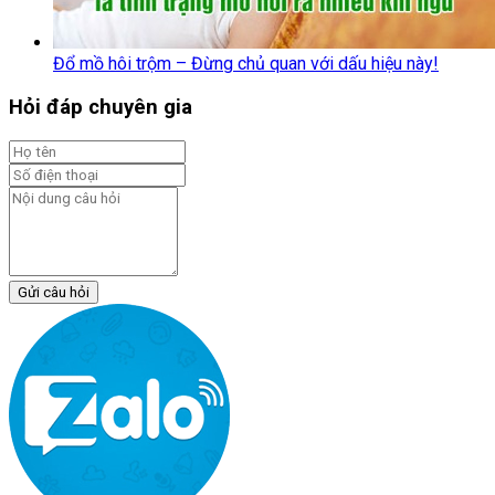
Đổ mồ hôi trộm – Đừng chủ quan với dấu hiệu này!
Hỏi đáp chuyên gia
Gửi câu hỏi