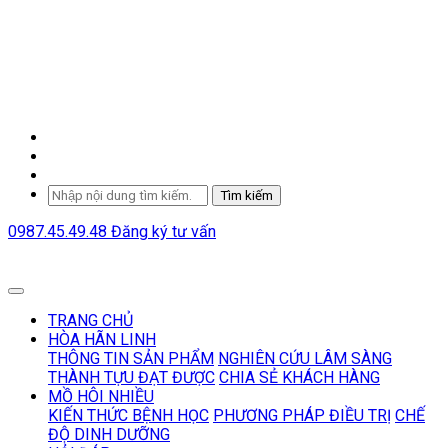
Tìm kiếm
0987.45.49.48
Đăng ký tư vấn
TRANG CHỦ
HÒA HÃN LINH
THÔNG TIN SẢN PHẨM
NGHIÊN CỨU LÂM SÀNG
THÀNH TỰU ĐẠT ĐƯỢC
CHIA SẺ KHÁCH HÀNG
MỒ HÔI NHIỀU
KIẾN THỨC BỆNH HỌC
PHƯƠNG PHÁP ĐIỀU TRỊ
CHẾ
ĐỘ DINH DƯỠNG