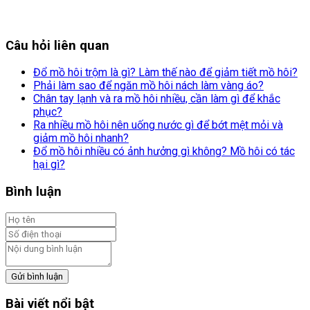
Câu hỏi liên quan
Đổ mồ hôi trộm là gì? Làm thế nào để giảm tiết mồ hôi?
Phải làm sao để ngăn mồ hôi nách làm vàng áo?
Chân tay lạnh và ra mồ hôi nhiều, cần làm gì để khắc
phục?
Ra nhiều mồ hôi nên uống nước gì để bớt mệt mỏi và
giảm mồ hôi nhanh?
Đổ mồ hôi nhiều có ảnh hưởng gì không? Mồ hôi có tác
hại gì?
Bình luận
Gửi bình luận
Bài viết nổi bật