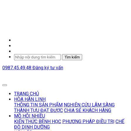
Tìm kiếm
0987.45.49.48
Đăng ký tư vấn
TRANG CHỦ
HÒA HÃN LINH
THÔNG TIN SẢN PHẨM
NGHIÊN CỨU LÂM SÀNG
THÀNH TỰU ĐẠT ĐƯỢC
CHIA SẺ KHÁCH HÀNG
MỒ HÔI NHIỀU
KIẾN THỨC BỆNH HỌC
PHƯƠNG PHÁP ĐIỀU TRỊ
CHẾ
ĐỘ DINH DƯỠNG