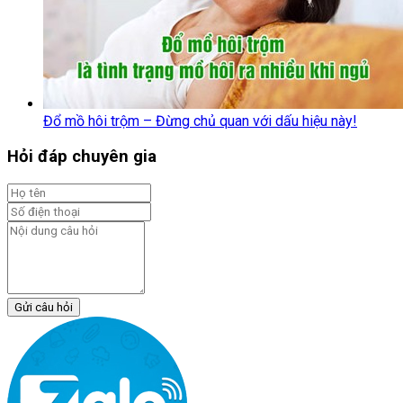
Đổ mồ hôi trộm – Đừng chủ quan với dấu hiệu này!
Hỏi đáp chuyên gia
Gửi câu hỏi