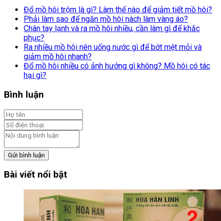
Đổ mồ hôi trộm là gì? Làm thế nào để giảm tiết mồ hôi?
Phải làm sao để ngăn mồ hôi nách làm vàng áo?
Chân tay lạnh và ra mồ hôi nhiều, cần làm gì để khắc
phục?
Ra nhiều mồ hôi nên uống nước gì để bớt mệt mỏi và
giảm mồ hôi nhanh?
Đổ mồ hôi nhiều có ảnh hưởng gì không? Mồ hôi có tác
hại gì?
Bình luận
Gửi bình luận
Bài viết nổi bật