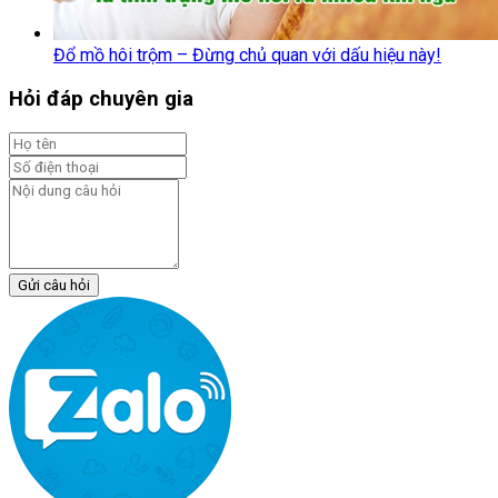
Đổ mồ hôi trộm – Đừng chủ quan với dấu hiệu này!
Hỏi đáp chuyên gia
Gửi câu hỏi