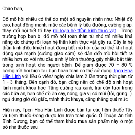
Chào bạn,
Đổ mồ hôi nhiều có thể do một số nguyên nhân như: Nhiệt độ
cao, hoạt động mạnh, mắc các bệnh lý tiểu đường, cường giáp,
thay đổi nội tiết tố hay
rối loạn hệ thần kinh thực vật
… Trong
trường hợp bạn bị đổ mồ hôi toàn thân từ nhỏ thì nhiều khả
năng do chứng rối loạn hệ thần kinh thực vật gây ra. Đây là hệ
thần kinh điều khiển hoạt động tiết mồ hôi của cơ thể, khi hoạt
động quá mạnh (cường giao cảm) sẽ dẫn đến mồ hôi tiết ra
nhiều hơn so với nhu cầu sinh lý bình thường, gây nhiều bất tiện
trong sinh hoạt cho người bệnh. Để giảm được 70 – 80 %
lượng mồ hôi hiện tại, bạn hoàn toàn có thể sử dụng
Tpcn Hòa
Hãn Linh
với liều 6 viên/ ngày chia làm 2 lần trong thời gian từ
1 - 3 tháng. Bên cạnh đó, bạn cũng nên có chế độ sinh hoạt
lành mạnh, khoa học: Tăng cường rau xanh, trái cây tươi trong
các bữa ăn, hạn chế đồ ăn cay, nóng, gia vị có mùi (tỏi, gừng…),
ngủ đúng giờ đủ giấc, tránh thức khuya, căng thẳng quá mức.
Hiện nay, Tpcn Hòa Hãn Linh được bán tại các tiệm thuốc Tây
và tiệm thuốc Đông dược lớn trên toàn quốc. Ở Thuận An tỉnh
Bình Dương, bạn có thể tham khảo mua sản phẩm này ở một
số nhà thuốc sau: