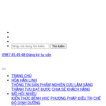
Tìm kiếm
0987.45.49.48
Đăng ký tư vấn
TRANG CHỦ
HÒA HÃN LINH
THÔNG TIN SẢN PHẨM
NGHIÊN CỨU LÂM SÀNG
THÀNH TỰU ĐẠT ĐƯỢC
CHIA SẺ KHÁCH HÀNG
MỒ HÔI NHIỀU
KIẾN THỨC BỆNH HỌC
PHƯƠNG PHÁP ĐIỀU TRỊ
CHẾ
ĐỘ DINH DƯỠNG