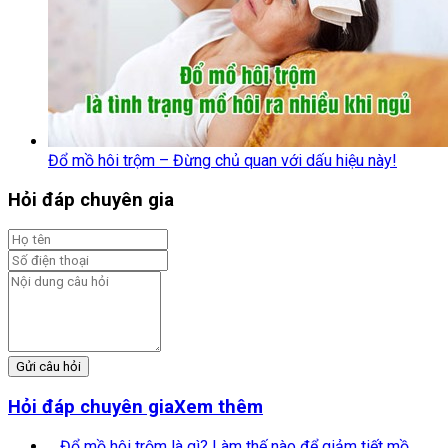
Đổ mồ hôi trộm – Đừng chủ quan với dấu hiệu này!
Hỏi đáp chuyên gia
Gửi câu hỏi
Hỏi đáp chuyên gia
Xem thêm
Đổ mồ hôi trộm là gì? Làm thế nào để giảm tiết mồ