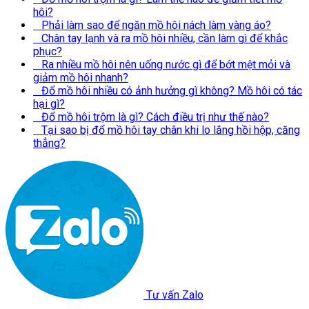
hôi?
Phải làm sao để ngăn mồ hôi nách làm vàng áo?
Chân tay lạnh và ra mồ hôi nhiều, cần làm gì để khắc
phục?
Ra nhiều mồ hôi nên uống nước gì để bớt mệt mỏi và
giảm mồ hôi nhanh?
Đổ mồ hôi nhiều có ảnh hưởng gì không? Mồ hôi có tác
hại gì?
Đổ mồ hôi trộm là gì? Cách điều trị như thế nào?
Tại sao bị đổ mồ hôi tay chân khi lo lắng hồi hộp, căng
thẳng?
Tư vấn Zalo