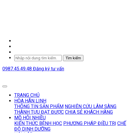
Tìm kiếm
0987.45.49.48
Đăng ký tư vấn
TRANG CHỦ
HÒA HÃN LINH
THÔNG TIN SẢN PHẨM
NGHIÊN CỨU LÂM SÀNG
THÀNH TỰU ĐẠT ĐƯỢC
CHIA SẺ KHÁCH HÀNG
MỒ HÔI NHIỀU
KIẾN THỨC BỆNH HỌC
PHƯƠNG PHÁP ĐIỀU TRỊ
CHẾ
ĐỘ DINH DƯỠNG