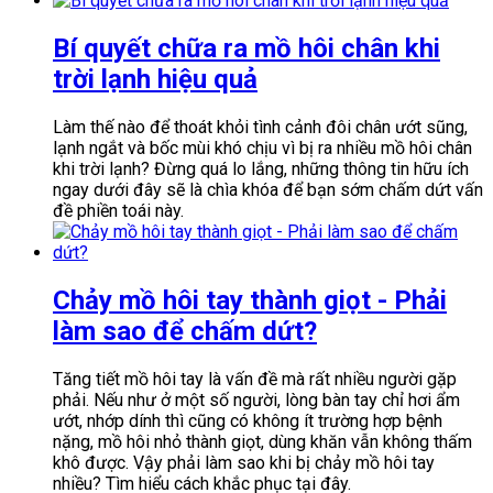
Bí quyết chữa ra mồ hôi chân khi
trời lạnh hiệu quả
Làm thế nào để thoát khỏi tình cảnh đôi chân ướt sũng,
lạnh ngắt và bốc mùi khó chịu vì bị ra nhiều mồ hôi chân
khi trời lạnh? Đừng quá lo lắng, những thông tin hữu ích
ngay dưới đây sẽ là chìa khóa để bạn sớm chấm dứt vấn
đề phiền toái này.
Chảy mồ hôi tay thành giọt - Phải
làm sao để chấm dứt?
Tăng tiết mồ hôi tay là vấn đề mà rất nhiều người gặp
phải. Nếu như ở một số người, lòng bàn tay chỉ hơi ẩm
ướt, nhớp dính thì cũng có không ít trường hợp bệnh
nặng, mồ hôi nhỏ thành giọt, dùng khăn vẫn không thấm
khô được. Vậy phải làm sao khi bị chảy mồ hôi tay
nhiều? Tìm hiểu cách khắc phục tại đây.